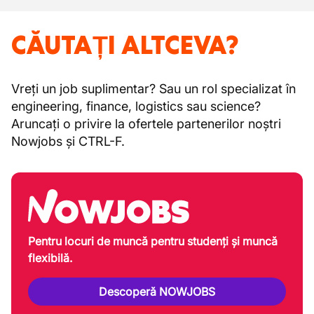
CĂUTAȚI ALTCEVA?
Vreți un job suplimentar? Sau un rol specializat în
engineering, finance, logistics sau science?
Aruncați o privire la ofertele partenerilor noștri
Nowjobs și CTRL-F.
Pentru locuri de muncă pentru studenți și muncă
flexibilă.
Descoperă NOWJOBS