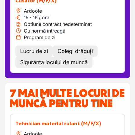
Cusător
(M/F/X)
Ardooie
15
-
16
/
ora
Optiune contract nedeterminat
Cu normă întreagă
Program de zi
Lucru de zi
Colegi drăguți
Siguranța locului de muncă
7 MAI MULTE LOCURI DE
MUNCĂ PENTRU TINE
Tehnician material rulant
(M/F/X)
Ardooie