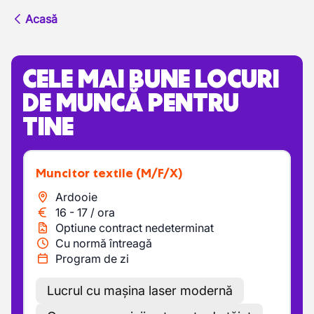
Acasă
CELE MAI BUNE LOCURI
DE MUNCĂ PENTRU
TINE
Muncitor textile
(M/F/X)
Ardooie
16
-
17
/
ora
Optiune contract nedeterminat
Cu normă întreagă
Program de zi
Lucrul cu mașina laser modernă