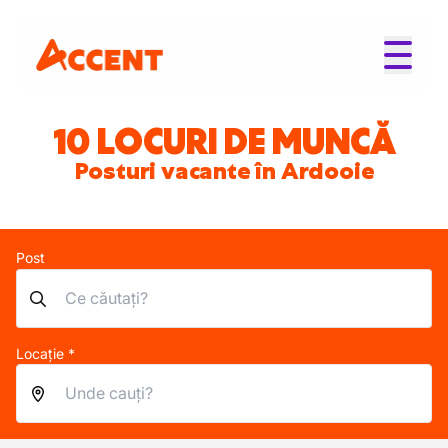
10 LOCURI DE MUNCĂ
Posturi vacante în Ardooie
Post
Locație *