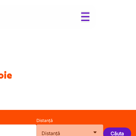
oie
Distanță
Distanță
Căuta