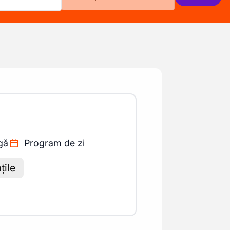
gă
Program de zi
țile