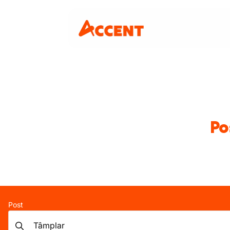
Po
Post