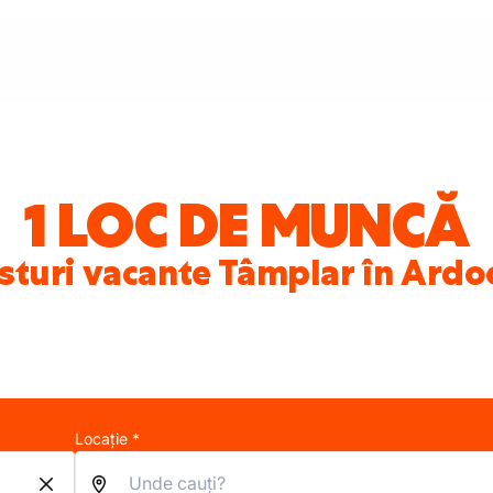
1 LOC DE MUNCĂ
sturi vacante Tâmplar în Ardo
Locație *