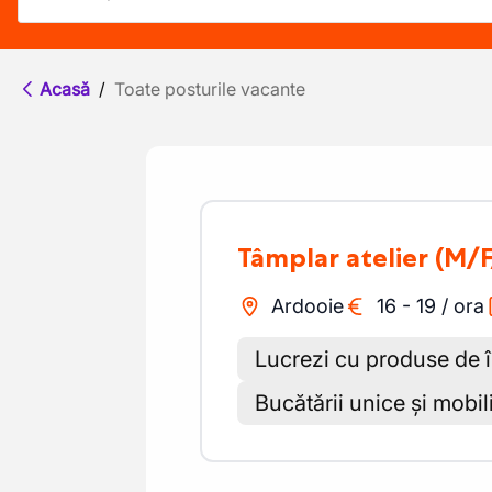
Acasă
/
Toate posturile vacante
Tâmplar atelier
(M/F
Ardooie
16
-
19
/
ora
Lucrezi cu produse de în
Bucătării unice și mobil