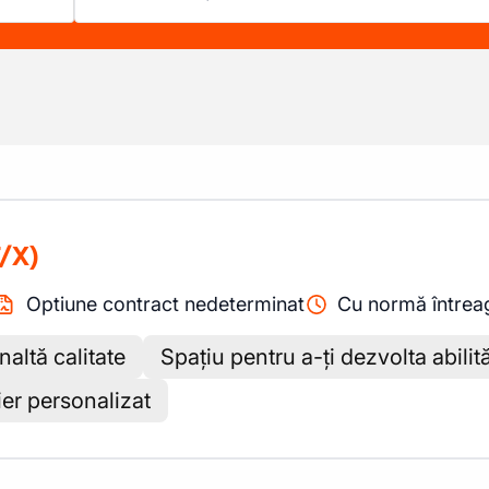
/X)
Optiune contract nedeterminat
Cu normă întrea
altă calitate
Spațiu pentru a-ți dezvolta abilită
ier personalizat