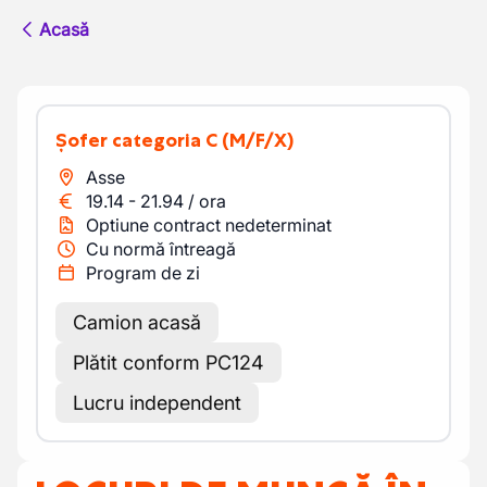
Acasă
Șofer categoria C
(M/F/X)
Asse
19.14
-
21.94
/
ora
Optiune contract nedeterminat
Cu normă întreagă
Program de zi
Camion acasă
Plătit conform PC124
Lucru independent