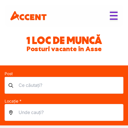
1 LOC DE MUNCĂ
Posturi vacante în Asse
Post
Locație *