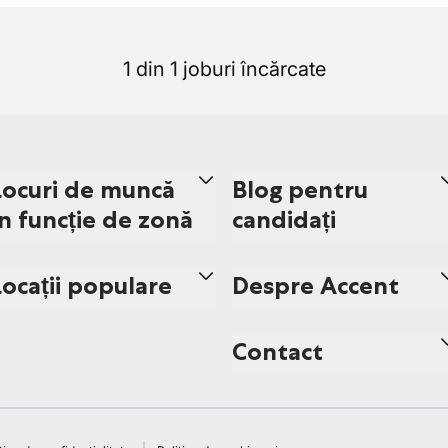
1 din 1 joburi încărcate
Locuri de muncă
Blog pentru
în funcție de zonă
candidați
Locații populare
Despre Accent
Contact