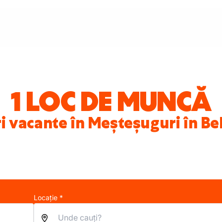
1 LOC DE MUNCĂ
i vacante în Meșteșuguri în B
Locație *