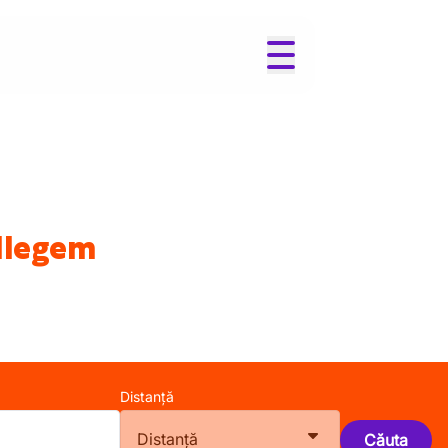
ellegem
Distanță
Distanță
Căuta