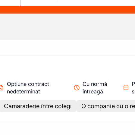
Optiune contract
Cu normă
P
nedeterminat
întreagă
s
Camaraderie între colegi
O companie cu o re