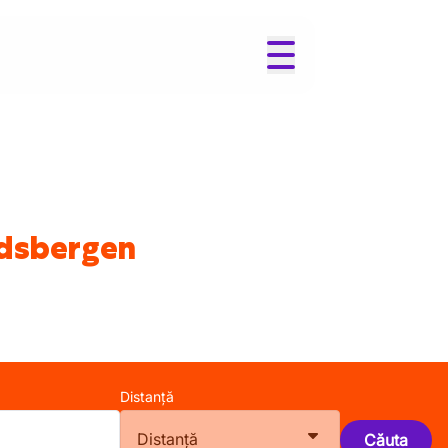
ardsbergen
Distanță
Distanță
Căuta