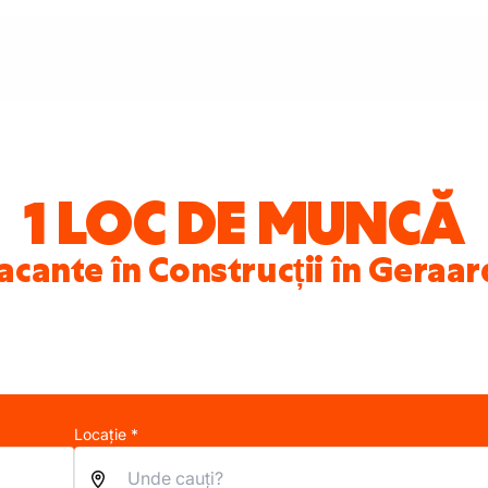
1 LOC DE MUNCĂ
acante în Construcții în Gera
Locație *