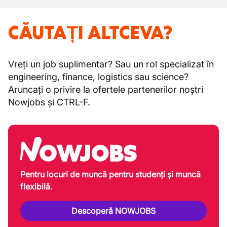
CĂUTAȚI ALTCEVA?
Vreți un job suplimentar? Sau un rol specializat în
engineering, finance, logistics sau science?
Aruncați o privire la ofertele partenerilor noștri
Nowjobs și CTRL-F.
Pentru locuri de muncă pentru studenți și muncă
flexibilă.
Descoperă NOWJOBS