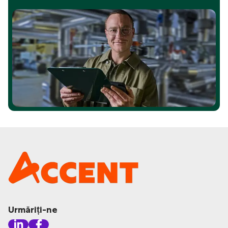
Urmăriți-ne