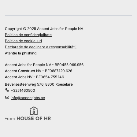
Copyright © 2025 Accent Jobs for People NV
Politica de confidențialitate
Politica de cookie-uri
Declarație de declinare a responsabilității
Atenție la phishing
Accent Jobs for People NV - BE0455.069.956
Accent Construct NV - BE0887.120.626
Accent Jobs NV - BE0654.755.146
Beversesteenweg 576, 8800 Roeselare
+3251460500
info@accentjobs.be