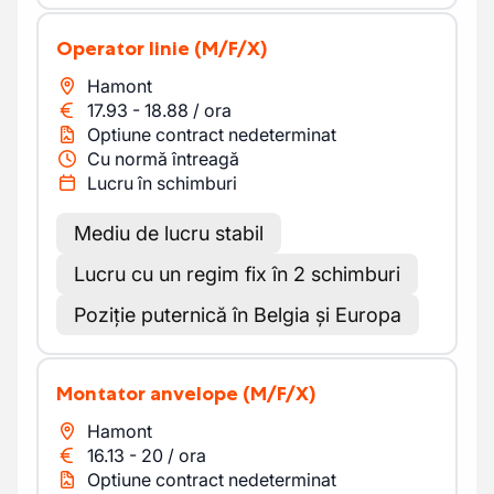
Operator linie
(M/F/X)
Hamont
17.93
-
18.88
/
ora
Optiune contract nedeterminat
Cu normă întreagă
Lucru în schimburi
Mediu de lucru stabil
Lucru cu un regim fix în 2 schimburi
Poziție puternică în Belgia și Europa
Montator anvelope
(M/F/X)
Hamont
16.13
-
20
/
ora
Optiune contract nedeterminat