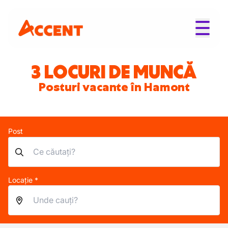
3 LOCURI DE MUNCĂ
Posturi vacante în Hamont
Post
Locație *