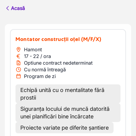
Acasă
Montator construcții oțel
(M/F/X)
Hamont
17
-
22
/
ora
Optiune contract nedeterminat
Cu normă întreagă
Program de zi
Echipă unită cu o mentalitate fără
prostii
Siguranța locului de muncă datorită
unei planificări bine încărcate
Proiecte variate pe diferite șantiere