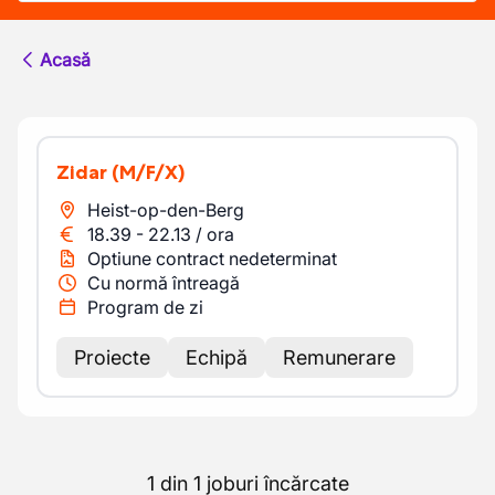
Acasă
Zidar
(M/F/X)
Heist-op-den-Berg
18.39
-
22.13
/
ora
Optiune contract nedeterminat
Cu normă întreagă
Program de zi
Proiecte
Echipă
Remunerare
1 din 1 joburi încărcate