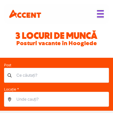
3 LOCURI DE MUNCĂ
Posturi vacante în Hooglede
Post
Locație *