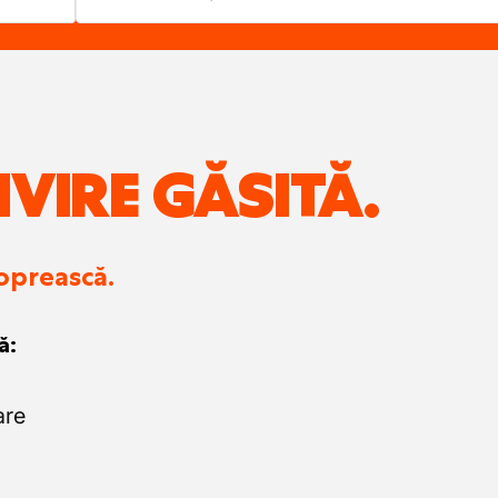
IVIRE GĂSITĂ.
 oprească.
ă:
are