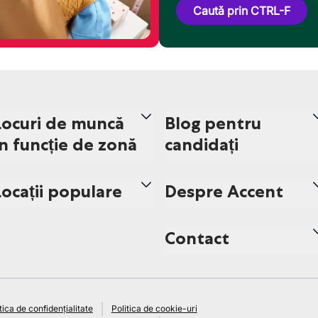
Caută prin CTRL-F
Locuri de muncă
Blog pentru
în funcție de zonă
candidați
Locații populare
Despre Accent
Contact
tica de confidențialitate
Politica de cookie-uri