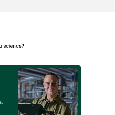
au science?
ă.