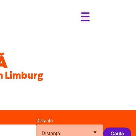
Ă
în Limburg
Distanță
Distanță
Căuta