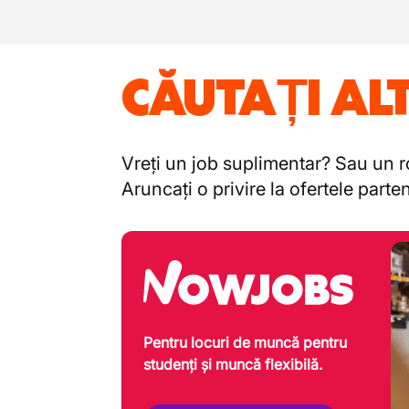
CĂUTAȚI AL
Vreți un job suplimentar? Sau un ro
Aruncați o privire la ofertele part
Pentru locuri de muncă pentru
studenți și muncă flexibilă.