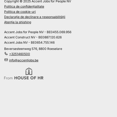
Copyright © 2025 Accent Jobs for People NV
Politica de confidențialitate
Politica de cookie-uri
Declarație de declinare a responsabilității
Atenție la phishing
Accent Jobs for People NV - BE0455.069.956
Accent Construct NV - BE0887.120.626
Accent Jobs NV - BE0654.755.146
Beversesteenweg 576, 8800 Roeselare
+3251460500
info@accentjobs.be