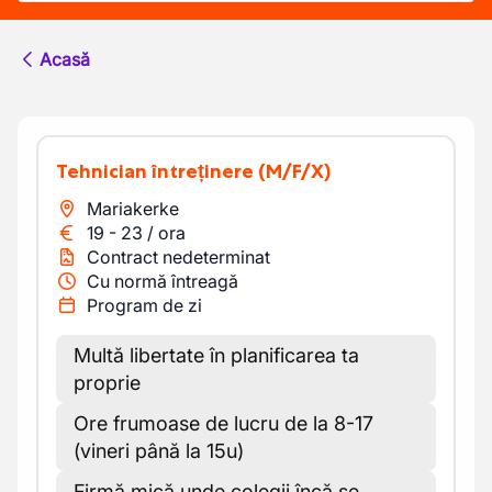
Acasă
Tehnician întreținere
(M/F/X)
Mariakerke
19
-
23
/
ora
Contract nedeterminat
Cu normă întreagă
Program de zi
Multă libertate în planificarea ta
proprie
Ore frumoase de lucru de la 8-17
(vineri până la 15u)
Firmă mică unde colegii încă se