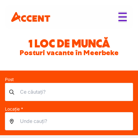
1 LOC DE MUNCĂ
Posturi vacante în Meerbeke
Post
Locație *