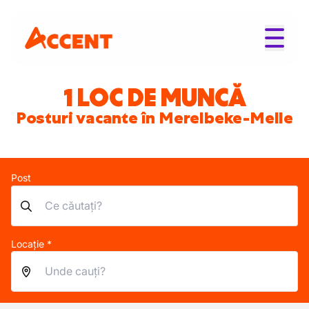
1 LOC DE MUNCĂ
Posturi vacante în Merelbeke-Melle
Post
Locație *