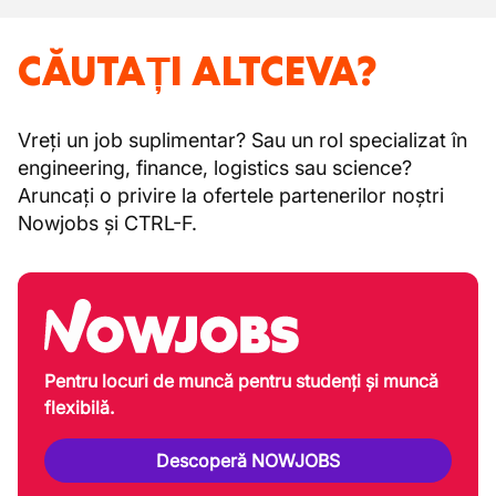
CĂUTAȚI ALTCEVA?
Vreți un job suplimentar? Sau un rol specializat în
engineering, finance, logistics sau science?
Aruncați o privire la ofertele partenerilor noștri
Nowjobs și CTRL-F.
Pentru locuri de muncă pentru studenți și muncă
flexibilă.
Descoperă NOWJOBS