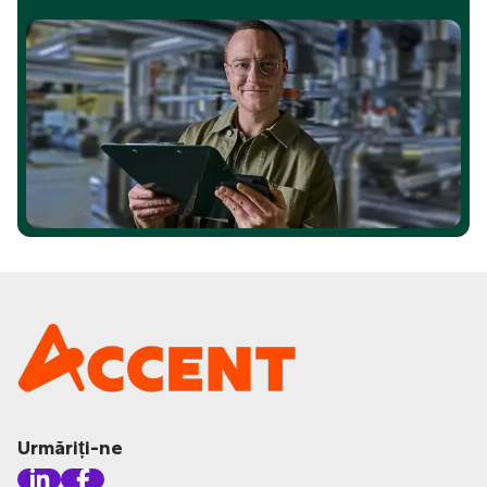
Urmăriți-ne