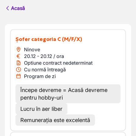
Acasă
Șofer categoria C
(M/F/X)
Ninove
20.12
-
20.12
/
ora
Optiune contract nedeterminat
Cu normă întreagă
Program de zi
Începe devreme = Acasă devreme
pentru hobby-uri
Lucru în aer liber
Remunerația este excelentă