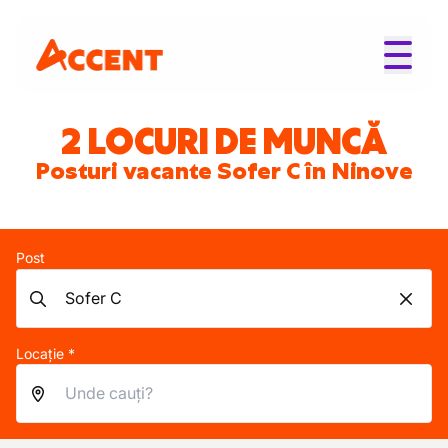
2 LOCURI DE MUNCĂ
Posturi vacante Sofer C în Ninove
Post
Locație *