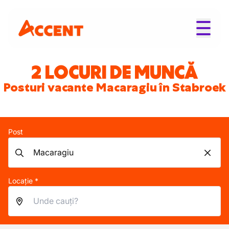
2 LOCURI DE MUNCĂ
Posturi vacante Macaragiu în Stabroek
Post
Locație *