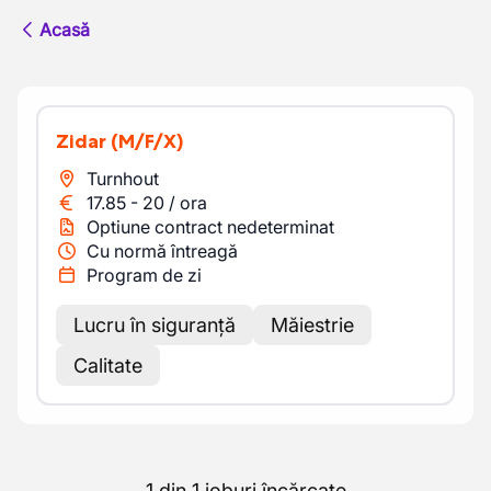
Acasă
Zidar
(M/F/X)
Turnhout
17.85
-
20
/
ora
Optiune contract nedeterminat
Cu normă întreagă
Program de zi
Lucru în siguranță
Măiestrie
Calitate
1 din 1 joburi încărcate