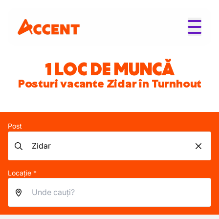
1 LOC DE MUNCĂ
Posturi vacante Zidar în Turnhout
Post
Locație *