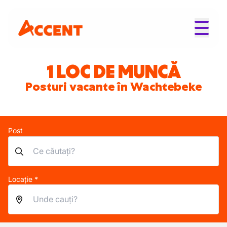
1 LOC DE MUNCĂ
Posturi vacante în Wachtebeke
Post
Locație *