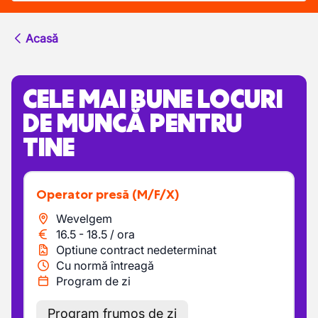
Acasă
CELE MAI BUNE LOCURI
DE MUNCĂ PENTRU
TINE
Operator presă
(M/F/X)
Wevelgem
16.5
-
18.5
/
ora
Optiune contract nedeterminat
Cu normă întreagă
Program de zi
Program frumos de zi