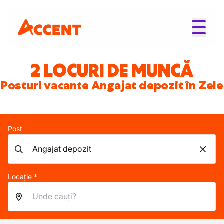
2 LOCURI DE MUNCĂ
Posturi vacante Angajat depozit în Zele
Post
Locație *