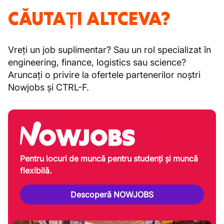
CĂUTAȚI ALTCEVA?
Vreți un job suplimentar? Sau un rol specializat în
engineering, finance, logistics sau science?
Aruncați o privire la ofertele partenerilor noștri
Nowjobs și CTRL-F.
Pentru locuri de muncă pentru studenți și muncă
flexibilă.
Descoperă NOWJOBS