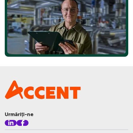
Urmăriți-ne