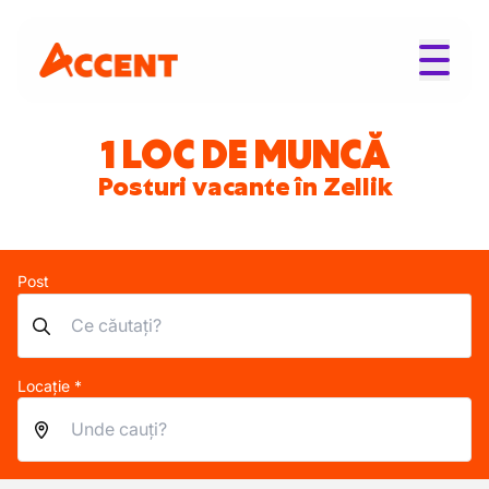
1 LOC DE MUNCĂ
Posturi vacante în Zellik
Post
Locație *