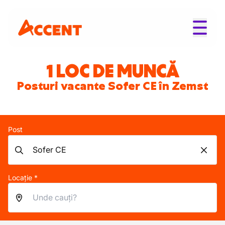
1 LOC DE MUNCĂ
Posturi vacante Sofer CE în Zemst
Post
Locație *