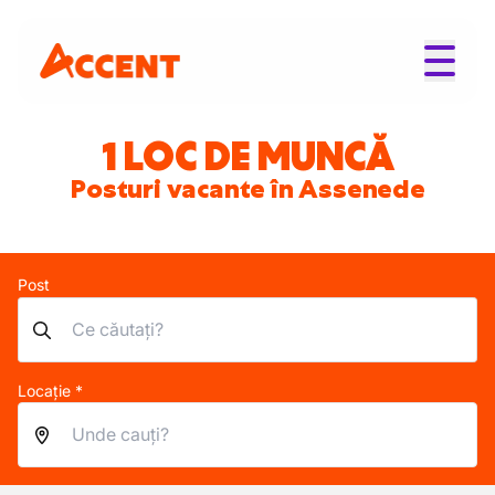
1 LOC DE MUNCĂ
Posturi vacante în Assenede
Post
Locație *