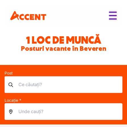
1 LOC DE MUNCĂ
Posturi vacante în Beveren
Post
Locație *