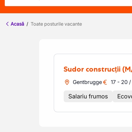
Acasă
/
Toate posturile vacante
Sudor construcții
(M
Gentbrugge
17
-
20
Salariu frumos
Ecov