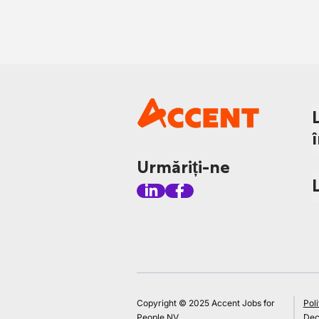
Urmăriți-ne
Copyright © 2025 Accent Jobs for
Poli
People NV
Decl