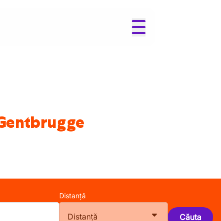
n Gentbrugge
Distanță
Distanță
Căuta