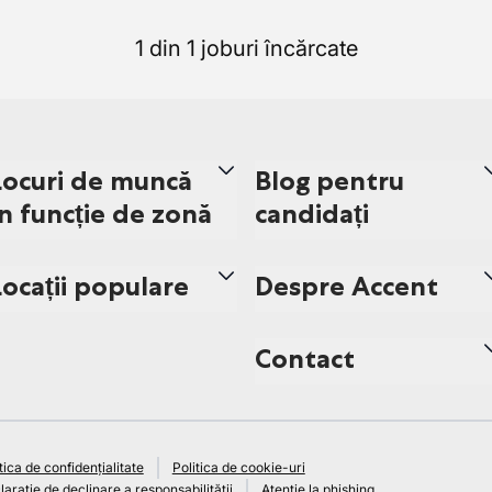
1 din 1 joburi încărcate
Locuri de muncă
Blog pentru
în funcție de zonă
candidați
Locații populare
Despre Accent
Contact
tica de confidențialitate
Politica de cookie-uri
arație de declinare a responsabilității
Atenție la phishing