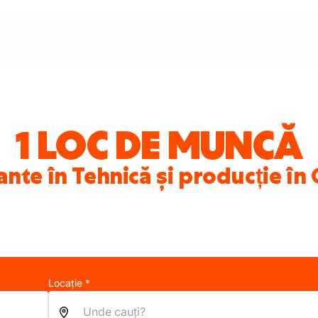
1 LOC DE MUNCĂ
ante în Tehnică și producție î
Locație *