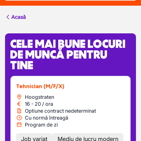
Acasă
CELE MAI BUNE LOCURI
DE MUNCĂ PENTRU
TINE
Tehnician
(M/F/X)
Hoogstraten
16
-
20
/
ora
Optiune contract nedeterminat
Cu normă întreagă
Program de zi
Job variat
Mediu de lucru modern