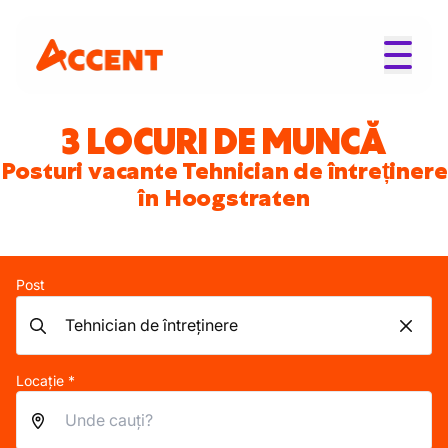
3 LOCURI DE MUNCĂ
Posturi vacante Tehnician de întreținere
în Hoogstraten
Post
Locație *