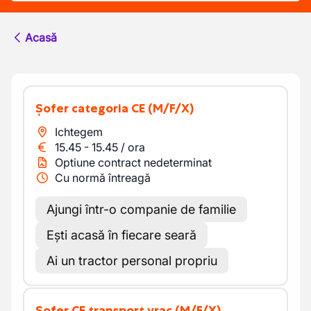
Acasă
Șofer categoria CE
(M/F/X)
Ichtegem
15.45
-
15.45
/
ora
Optiune contract nedeterminat
Cu normă întreagă
Ajungi într-o companie de familie
Ești acasă în fiecare seară
Ai un tractor personal propriu
Șofer CE transport vrac
(M/F/X)