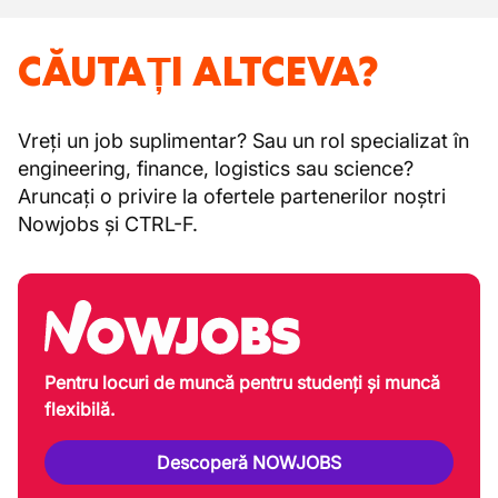
CĂUTAȚI ALTCEVA?
Vreți un job suplimentar? Sau un rol specializat în
engineering, finance, logistics sau science?
Aruncați o privire la ofertele partenerilor noștri
Nowjobs și CTRL-F.
Pentru locuri de muncă pentru studenți și muncă
flexibilă.
Descoperă NOWJOBS