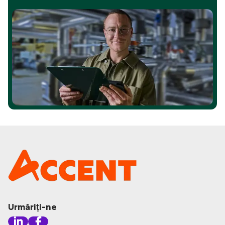
Urmăriți-ne