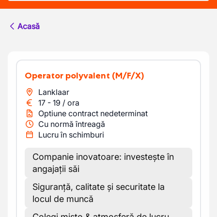
Acasă
Operator polyvalent
(M/F/X)
Lanklaar
17
-
19
/
ora
Optiune contract nedeterminat
Cu normă întreagă
Lucru în schimburi
Companie inovatoare: investește în
angajații săi
Siguranță, calitate și securitate la
locul de muncă
Colegi mișto & atmosferă de lucru