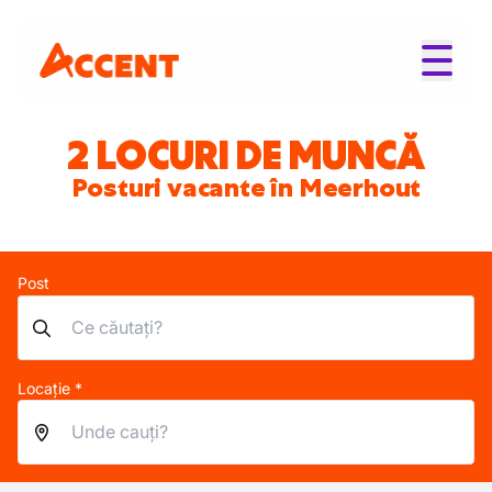
2 LOCURI DE MUNCĂ
Posturi vacante în Meerhout
Post
Locație *