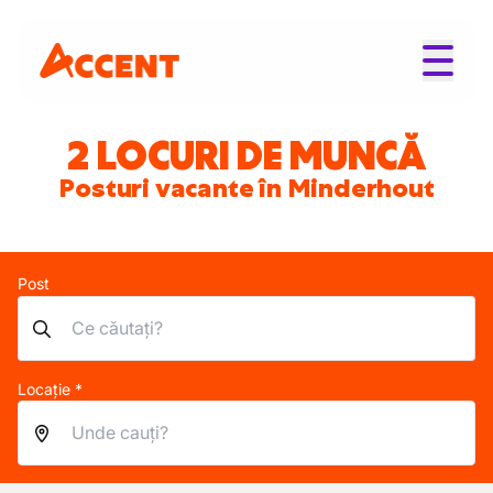
2 LOCURI DE MUNCĂ
Posturi vacante în Minderhout
Post
Locație *