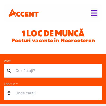
1 LOC DE MUNCĂ
Posturi vacante în Neeroeteren
Post
Locație *