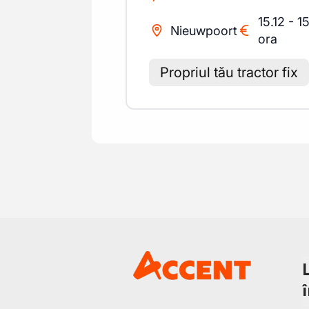
15.12
-
15
Nieuwpoort
ora
Propriul tău tractor fix