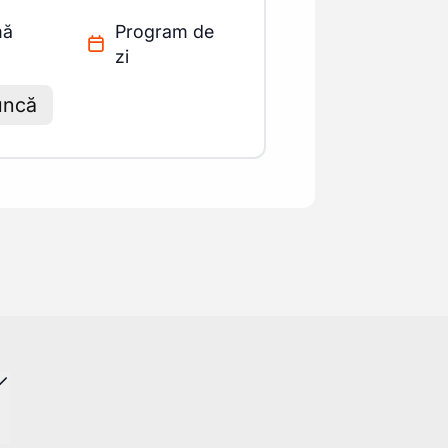
mă
Program de
zi
uncă