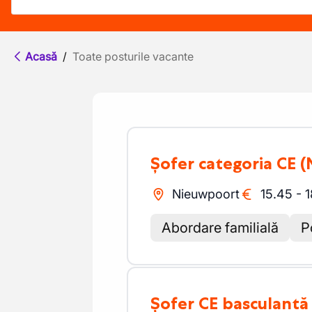
Acasă
/
Toate posturile vacante
Șofer categoria CE
(
Nieuwpoort
15.45
-
1
Abordare familială
P
Șofer CE basculantă