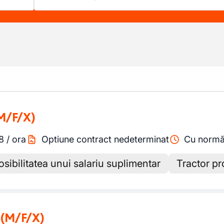
M/F/X)
8
/
ora
Optiune contract nedeterminat
Cu normă
osibilitatea unui salariu suplimentar
Tractor pr
(M/F/X)