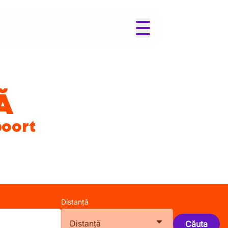
Ă
poort
Distanță
Distanță
Căuta