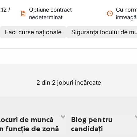
.12
/
Optiune contract
Cu nor
nedeterminat
întreagă
Faci curse naționale
Siguranța locului de m
2 din 2 joburi încărcate
Locuri de muncă
Blog pentru
în funcție de zonă
candidați