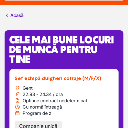
Acasă
CELE MAI BUNE LOCURI
DE MUNCĂ PENTRU
TINE
Șef echipă dulgheri cofraje
(M/F/X)
Gent
22.93
-
24.34
/
ora
Optiune contract nedeterminat
Cu normă întreagă
Program de zi
Companie unică