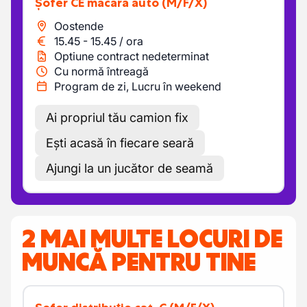
Șofer CE macara auto
(M/F/X)
Oostende
15.45
-
15.45
/
ora
Optiune contract nedeterminat
Cu normă întreagă
Program de zi, Lucru în weekend
Ai propriul tău camion fix
Ești acasă în fiecare seară
Ajungi la un jucător de seamă
2 MAI MULTE LOCURI DE
MUNCĂ PENTRU TINE