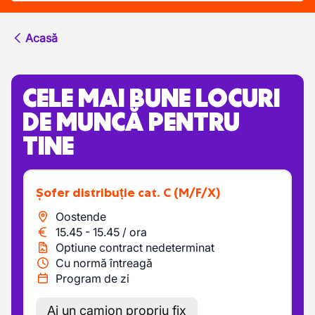
Acasă
CELE MAI BUNE LOCURI
DE MUNCĂ PENTRU
TINE
Șofer distribuție cat. C
(M/F/X)
Oostende
15.45
-
15.45
/
ora
Optiune contract nedeterminat
Cu normă întreagă
Program de zi
Ai un camion propriu fix