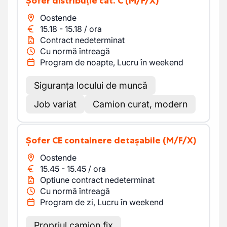
Șofer distribuție cat. C
(M/F/X)
Oostende
15.18
-
15.18
/
ora
Contract nedeterminat
Cu normă întreagă
Program de noapte, Lucru în weekend
Siguranța locului de muncă
Job variat
Camion curat, modern
Șofer CE containere detașabile
(M/F/X)
Oostende
15.45
-
15.45
/
ora
Optiune contract nedeterminat
Cu normă întreagă
Program de zi, Lucru în weekend
Propriul camion fix