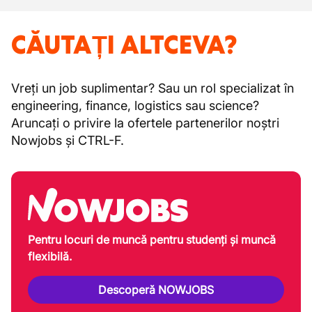
CĂUTAȚI ALTCEVA?
Vreți un job suplimentar? Sau un rol specializat în
engineering, finance, logistics sau science?
Aruncați o privire la ofertele partenerilor noștri
Nowjobs și CTRL-F.
Pentru locuri de muncă pentru studenți și muncă
flexibilă.
Descoperă NOWJOBS