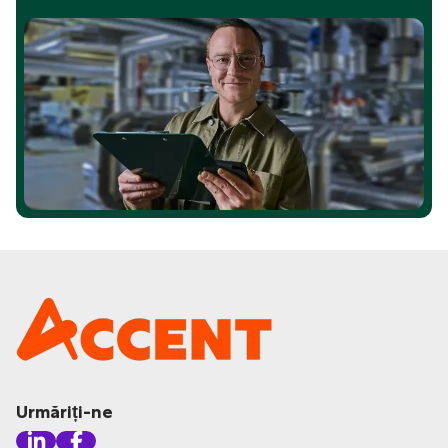
Urmăriți-ne