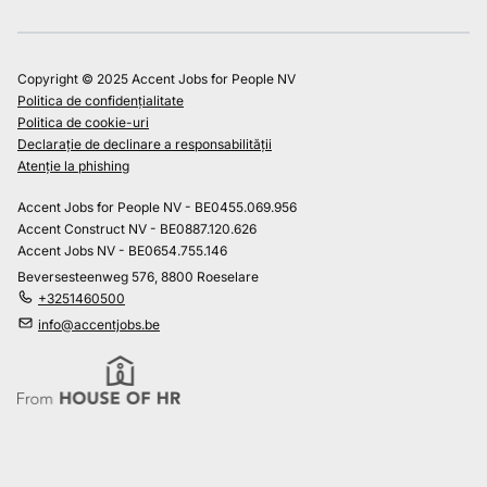
Copyright © 2025 Accent Jobs for People NV
Politica de confidențialitate
Politica de cookie-uri
Declarație de declinare a responsabilității
Atenție la phishing
Accent Jobs for People NV - BE0455.069.956
Accent Construct NV - BE0887.120.626
Accent Jobs NV - BE0654.755.146
Beversesteenweg 576, 8800 Roeselare
+3251460500
info@accentjobs.be