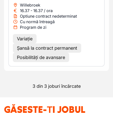
Willebroek
16.37
-
16.37
/
ora
Optiune contract nedeterminat
Cu normă întreagă
Program de zi
Variație
Șansă la contract permanent
Posibilități de avansare
3 din 3 joburi încărcate
GĂSEȘTE-ȚI JOBUL