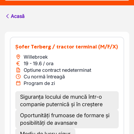
Acasă
Șofer Terberg / tractor terminal
(M/F/X)
Willebroek
19
-
19.6
/
ora
Optiune contract nedeterminat
Cu normă întreagă
Program de zi
Siguranța locului de muncă într-o
companie puternică și în creștere
Oportunități frumoase de formare și
posibilități de avansare
Mediu de lucru sigur