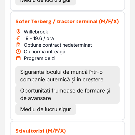
Șofer Terberg / tractor terminal
(M/F/X)
Willebroek
19
-
19.6
/
ora
Optiune contract nedeterminat
Cu normă întreagă
Program de zi
Siguranța locului de muncă într-o
companie puternică și în creștere
Oportunități frumoase de formare și
de avansare
Mediu de lucru sigur
Stivuitorist
(M/F/X)