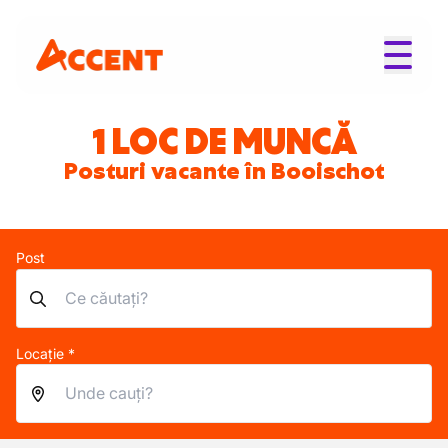
1 LOC DE MUNCĂ
Posturi vacante în Booischot
Post
Locație *