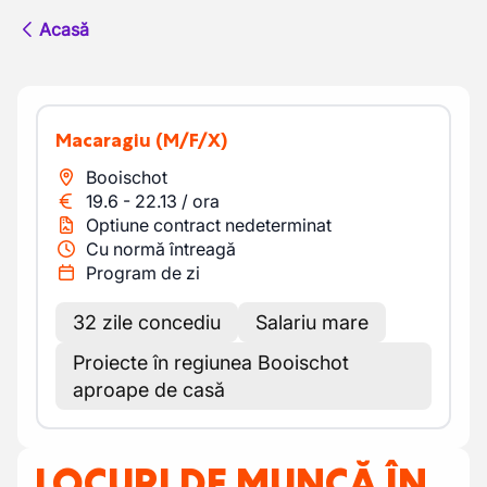
Acasă
Macaragiu
(M/F/X)
Booischot
19.6
-
22.13
/
ora
Optiune contract nedeterminat
Cu normă întreagă
Program de zi
32 zile concediu
Salariu mare
Proiecte în regiunea Booischot
aproape de casă
LOCURI DE MUNCĂ ÎN