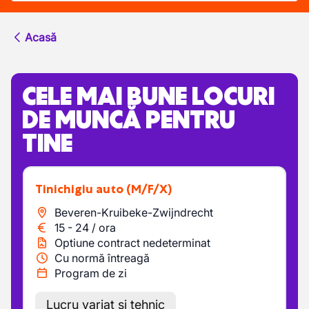
Acasă
CELE MAI BUNE LOCURI
DE MUNCĂ PENTRU
TINE
Tinichigiu auto
(M/F/X)
Beveren-Kruibeke-Zwijndrecht
15
-
24
/
ora
Optiune contract nedeterminat
Cu normă întreagă
Program de zi
Lucru variat și tehnic