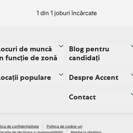
1 din 1 joburi încărcate
Locuri de muncă
Blog pentru
în funcție de zonă
candidați
Locații populare
Despre Accent
Contact
tica de confidențialitate
Politica de cookie-uri
arație de declinare a responsabilității
Atenție la phishing