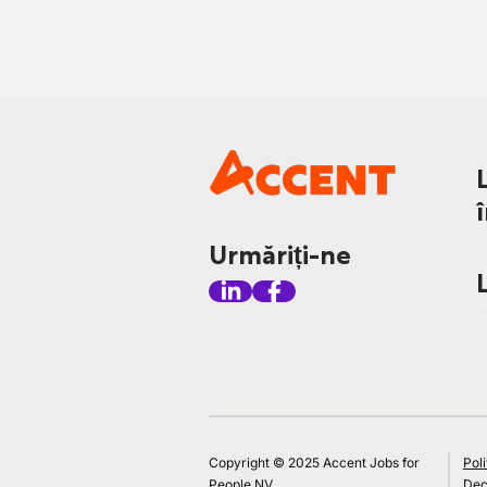
Urmăriți-ne
Copyright © 2025 Accent Jobs for
Poli
People NV
Decl