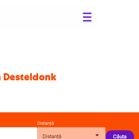
în Desteldonk
Distanță
Distanță
Căuta