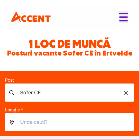
1 LOC DE MUNCĂ
Posturi vacante Sofer CE în Ertvelde
Post
Locație *