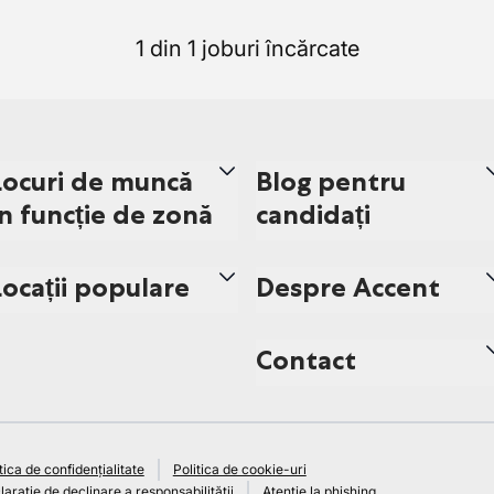
1 din 1 joburi încărcate
Locuri de muncă
Blog pentru
în funcție de zonă
candidați
Locații populare
Despre Accent
Contact
tica de confidențialitate
Politica de cookie-uri
arație de declinare a responsabilității
Atenție la phishing