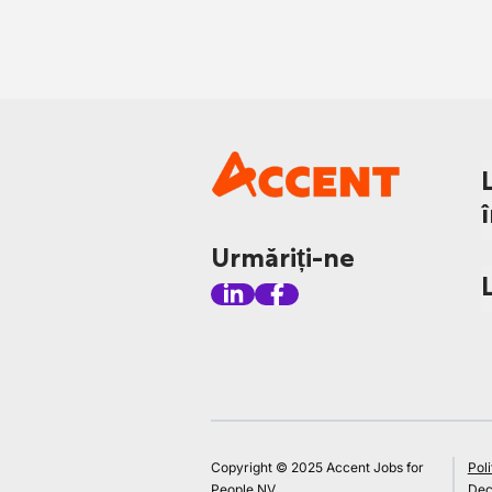
Urmăriți-ne
Copyright © 2025 Accent Jobs for
Poli
People NV
Decl