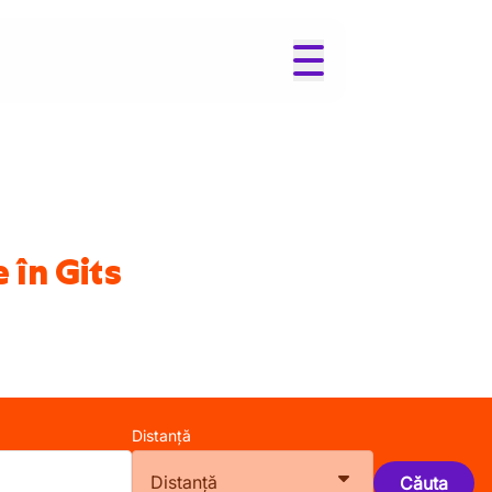
 în Gits
Distanță
Distanță
Căuta