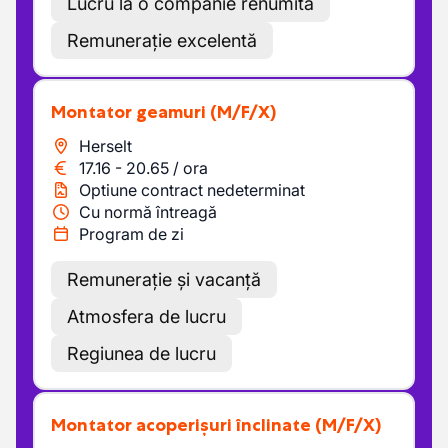
Lucru la o companie renumită
Remunerație excelentă
Montator geamuri
(M/F/X)
Herselt
17.16
-
20.65
/
ora
Optiune contract nedeterminat
Cu normă întreagă
Program de zi
Remunerație și vacanță
Atmosfera de lucru
Regiunea de lucru
Montator acoperișuri înclinate
(M/F/X)