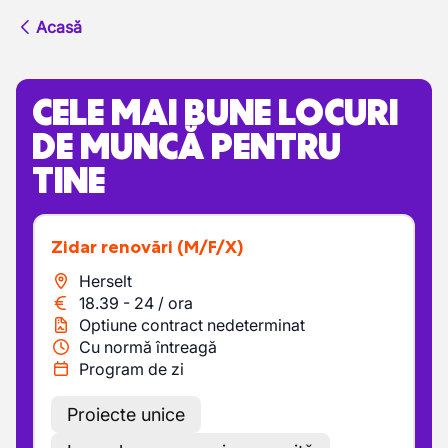
Acasă
CELE MAI BUNE LOCURI
DE MUNCĂ PENTRU
TINE
Zidar renovări
(M/F/X)
Herselt
18.39
-
24
/
ora
Optiune contract nedeterminat
Cu normă întreagă
Program de zi
Proiecte unice