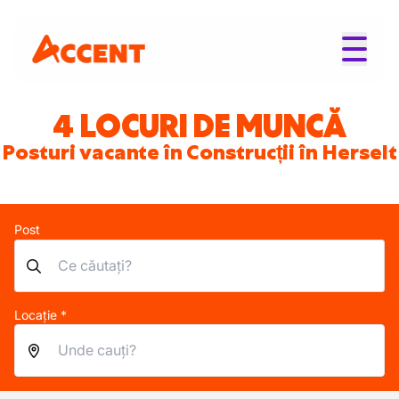
4 LOCURI DE MUNCĂ
Posturi vacante în Construcții în Herselt
Post
Locație *