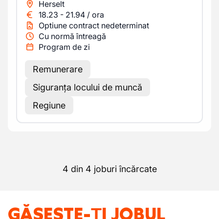
Herselt
18.23
-
21.94
/
ora
Optiune contract nedeterminat
Cu normă întreagă
Program de zi
Remunerare
Siguranța locului de muncă
Regiune
4 din 4 joburi încărcate
GĂSEȘTE-ȚI JOBUL