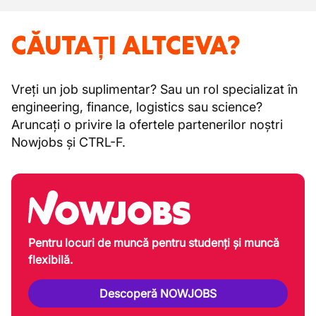
CĂUTAȚI ALTCEVA?
Vreți un job suplimentar? Sau un rol specializat în
engineering, finance, logistics sau science?
Aruncați o privire la ofertele partenerilor noștri
Nowjobs și CTRL-F.
Pentru locuri de muncă pentru studenți și muncă
flexibilă.
Descoperă NOWJOBS