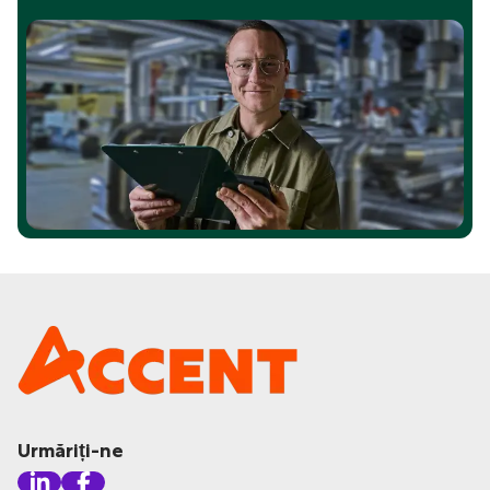
Urmăriți-ne