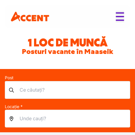
1 LOC DE MUNCĂ
Posturi vacante în Maaseik
Post
Locație *