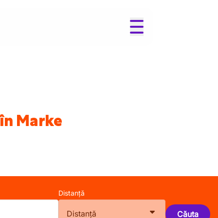
 în Marke
Distanță
Distanță
Căuta