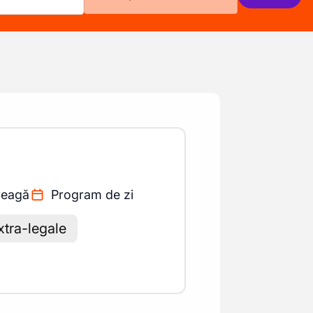
reagă
Program de zi
xtra-legale