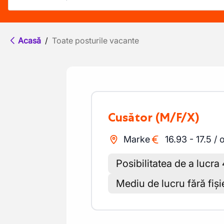
Acasă
/
Toate posturile vacante
Cusător
(M/F/X)
Marke
16.93
-
17.5
/
Posibilitatea de a lucra
Mediu de lucru fără fiși