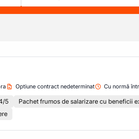
ora
Optiune contract nedeterminat
Cu normă înt
 4/5
Pachet frumos de salarizare cu beneficii e
ere