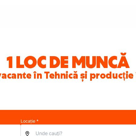
1 LOC DE MUNCĂ
vacante în Tehnică și producție
Locație *