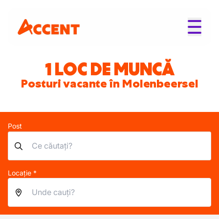
1 LOC DE MUNCĂ
Posturi vacante în Molenbeersel
Post
Locație *