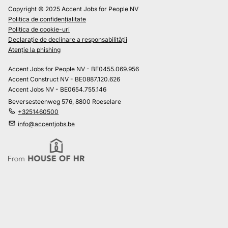
Copyright © 2025 Accent Jobs for People NV
Politica de confidențialitate
Politica de cookie-uri
Declarație de declinare a responsabilității
Atenție la phishing
Accent Jobs for People NV - BE0455.069.956
Accent Construct NV - BE0887.120.626
Accent Jobs NV - BE0654.755.146
Beversesteenweg 576, 8800 Roeselare
+3251460500
info@accentjobs.be