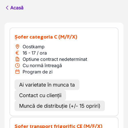
Acasă
Șofer categoria C
(M/F/X)
Oostkamp
16
-
17
/
ora
Optiune contract nedeterminat
Cu normă întreagă
Program de zi
Ai varietate în munca ta
Contact cu clienții
Muncă de distribuție (+/- 15 opriri)
Șofer transport frigorific CE
(M/F/X)