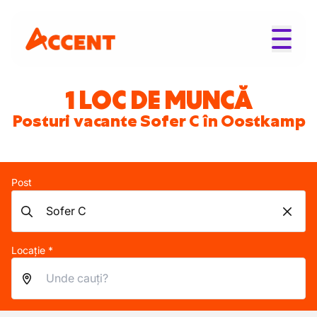
1 LOC DE MUNCĂ
Posturi vacante Sofer C în Oostkamp
Post
Locație *